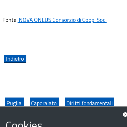
Fonte:
NOVA ONLUS Consorzio di Coop. Soc.
Puglia
Caporalato
Diritti fondamentali
Fondo Asilo Migrazione Integrazione - FAMI
Cookies
Integrazione
Lavoro