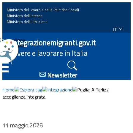
Ministero del Lavoro e delle Politiche Sociali
Ministero dell'interno
Ministero dell'istruzione
IT
Home
Integrazionemigranti.gov.it
Italiano
English
Vivere e lavorare in Italia
News
☰
Approfondimenti
Newsletter
Eventi
Home
Esplora tag
Integrazione
Puglia: A Terlizzi
accoglienza integrata
Normativa
Progetti
11 maggio 2026