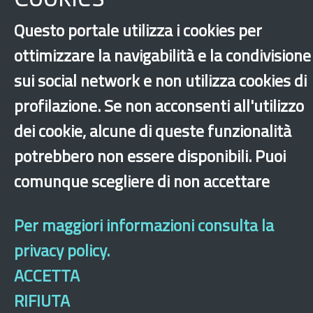
Questo portale utilizza i cookies per
Sfruttamento lavorativo
SU.PR.EME.
ottimizzare la navigabilità e la condivisione
Altri comuni
sui social network e non utilizza cookies di
‹
›
×
profilazione. Se non acconsenti all'utilizzo
dei cookie, alcune di queste funzionalità
potrebbero non essere disponibili. Puoi
Dichiarazione di accessibilità
Mappa del sito
Legal & Privacy
Contatti
Sito archeologico
comunque scegliere di non accettare
Per maggiori informazioni consulta la
privacy policy.
ACCETTA
RIFIUTA