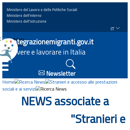
Ministero del Lavoro e delle Politiche Sociali
Ministero dell'interno
Ministero dell'istruzione
IT
Home
Integrazionemigranti.gov.it
Italiano
English
Vivere e lavorare in Italia
News
☰
Approfondimenti
Newsletter
Home
Ricerca News
Stranieri e accesso alle prestazioni
Eventi
sociali e ai servizi
Ricerca News
NEWS associate a
Normativa
"Stranieri e
Progetti