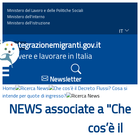
Ministero del Lavoro e delle Politiche Sociali
Ministero dell'interno
Ministero dell'istruzione
IT
Home
Integrazionemigranti.gov.it
Italiano
English
Vivere e lavorare in Italia
News
☰
Approfondimenti
Newsletter
Home
Ricerca News
Che cos’è il Decreto Flussi? Cosa si
Eventi
intende per quote di ingresso?
Ricerca News
NEWS associate a "Che
Normativa
cos’è il
Progetti