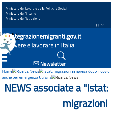
Ministero del Lavoro e delle Politiche Sociali
Ministero dell'interno
Ministero dell'istruzione
IT
Home
Integrazionemigranti.gov.it
Italiano
English
Vivere e lavorare in Italia
News
☰
Approfondimenti
Newsletter
Home
Ricerca News
Istat: migrazioni in ripresa dopo il Covid,
Eventi
anche per emergenza Ucraina
Ricerca News
NEWS associate a "Istat:
Normativa
migrazioni
Progetti