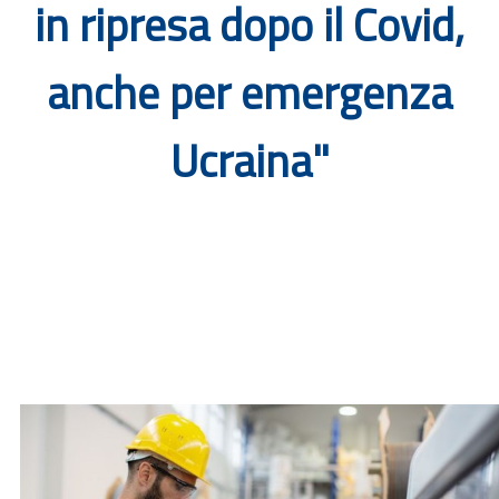
in ripresa dopo il Covid,
Documenti
anche per emergenza
Bandi
Ucraina"
Guide