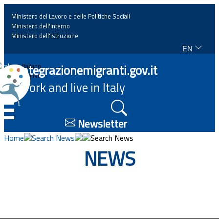
Ministero del Lavoro e delle Politiche Sociali
Ministero dell'interno
Ministero dell'istruzione
EN
Home
Integrazionemigranti.gov.it
Italiano
English
Work and live in Italy
News
☰
Highlights
Newsletter
Home
Search News
Search News
Events
NEWS
Regulations and law
Projects