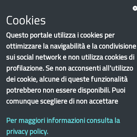
Documents
Cookies
Questo portale utilizza i cookies per
ottimizzare la navigabilità e la condivisione
sui social network e non utilizza cookies di
profilazione. Se non acconsenti all'utilizzo
dei cookie, alcune di queste funzionalità
‹
›
×
potrebbero non essere disponibili. Puoi
comunque scegliere di non accettare
Dichiarazione di accessibilità
Site map
Legal & Privacy
Contacts
Old
website
Per maggiori informazioni consulta la
privacy policy.