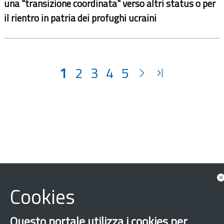
una "transizione coordinata" verso altri status o per
il rientro in patria dei profughi ucraini
1
2
3
4
5
‹
›
×
Cookies
Dichiarazione di accessibilità
Mappa del sito
Legal & Privacy
Contatti
Questo portale utilizza i cookies per