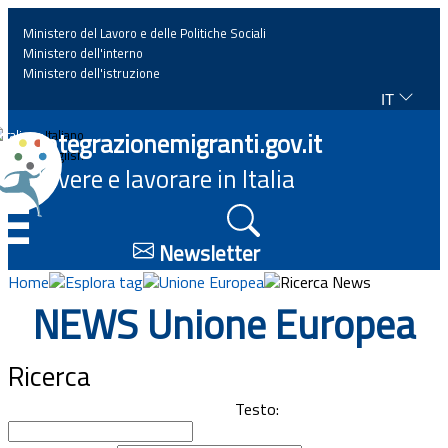
Ministero del Lavoro e delle Politiche Sociali
Ministero dell'interno
Ministero dell'istruzione
IT
Home
Integrazionemigranti.gov.it
Italiano
English
Vivere e lavorare in Italia
News
☰
Approfondimenti
Newsletter
Home
Esplora tag
Unione Europea
Ricerca News
Eventi
NEWS Unione Europea
Normativa
Ricerca
Progetti
Testo: