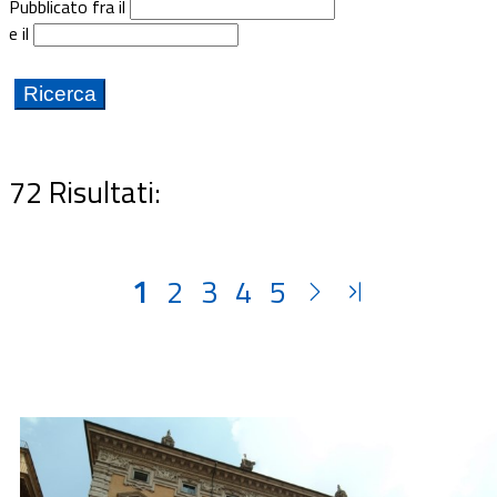
Pubblicato fra il
Documenti
e il
Bandi
Guide
72 Risultati:
1
2
3
4
5