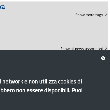
ka
Show more tags
Show all news associated
al network e non utilizza cookies di
ebbero non essere disponibili. Puoi
Old website