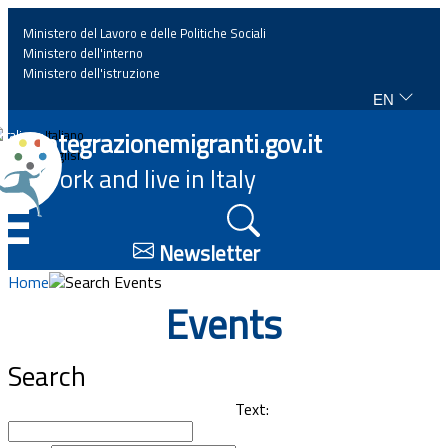
Ministero del Lavoro e delle Politiche Sociali
Ministero dell'interno
Ministero dell'istruzione
EN
Home
Integrazionemigranti.gov.it
Italiano
English
Work and live in Italy
News
☰
Highlights
Newsletter
Home
Search Events
Events
Events
Regulations and law
Search
Projects
Text: