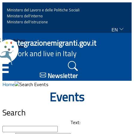
Ministero del Lavoro e delle Politiche Sociali
Ministero dell'interno
Ministero dell'istruzione
EN
Home
Integrazionemigranti.gov.it
Italiano
English
Work and live in Italy
News
☰
Highlights
Newsletter
Home
Search Events
Events
Events
Regulations and law
Search
Projects
Text: