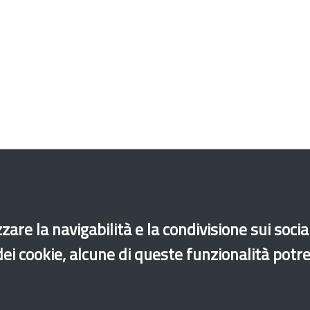
zare la navigabilità e la condivisione sui soci
di accessibilità
Site map
Legal & Privacy
Contacts
 dei cookie, alcune di queste funzionalità potr