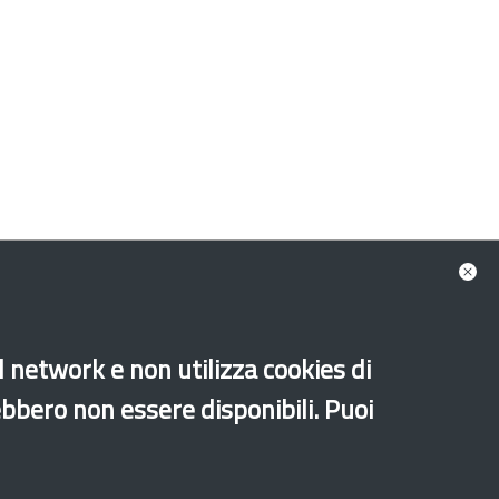
al network e non utilizza cookies di
Old website
ebbero non essere disponibili. Puoi