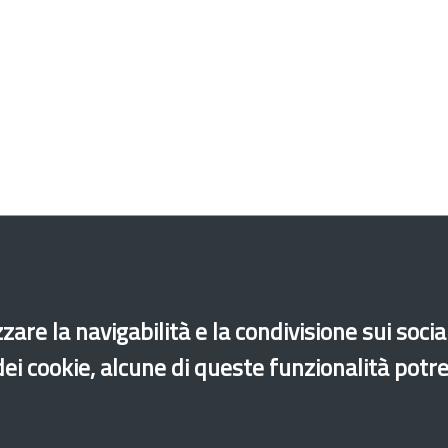
zare la navigabilità e la condivisione sui soci
di accessibilità
Site map
Legal & Privacy
Contacts
 dei cookie, alcune di queste funzionalità potr