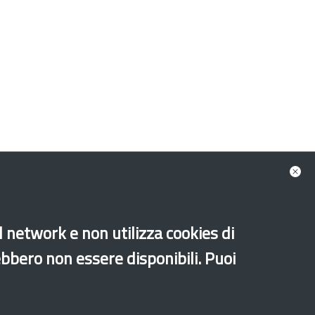
al network e non utilizza cookies di
Old website
ebbero non essere disponibili. Puoi