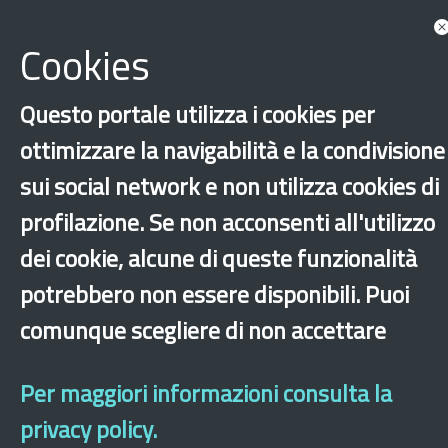
Documents
Cookies
Questo portale utilizza i cookies per
ottimizzare la navigabilità e la condivisione
sui social network e non utilizza cookies di
profilazione. Se non acconsenti all'utilizzo
dei cookie, alcune di queste funzionalità
‹
›
×
potrebbero non essere disponibili. Puoi
comunque scegliere di non accettare
Dichiarazione di accessibilità
Site map
Legal & Privacy
Contacts
Old
website
Per maggiori informazioni consulta la
privacy policy.