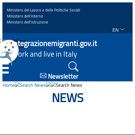
Ministero del Lavoro e delle Politiche Sociali
Ministero dell'interno
Ministero dell'istruzione
EN
Home
Integrazionemigranti.gov.it
Italiano
English
Work and live in Italy
News
☰
Highlights
Newsletter
Home
Search News
Search News
Events
NEWS
Regulations and law
Projects