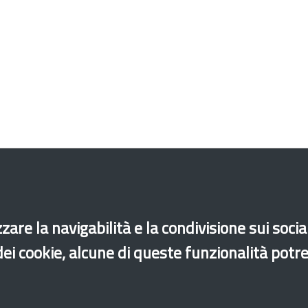
zare la navigabilità e la condivisione sui soci
di accessibilità
Site map
Legal & Privacy
Contacts
 dei cookie, alcune di queste funzionalità potr