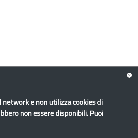
al network e non utilizza cookies di
Old website
ebbero non essere disponibili. Puoi