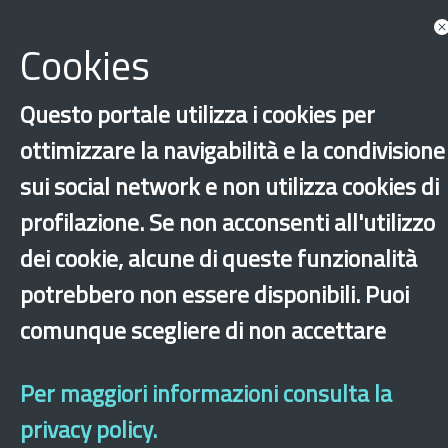
Documents
Cookies
Questo portale utilizza i cookies per
ottimizzare la navigabilità e la condivisione
sui social network e non utilizza cookies di
profilazione. Se non acconsenti all'utilizzo
dei cookie, alcune di queste funzionalità
‹
›
×
potrebbero non essere disponibili. Puoi
comunque scegliere di non accettare
Dichiarazione di accessibilità
Site map
Legal & Privacy
Contacts
Old
website
Per maggiori informazioni consulta la
privacy policy.