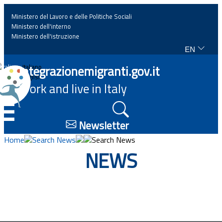
Ministero del Lavoro e delle Politiche Sociali
Ministero dell'interno
Ministero dell'istruzione
EN
Home
Integrazionemigranti.gov.it
Italiano
English
Work and live in Italy
News
☰
Highlights
Newsletter
Home
Search News
Search News
Events
NEWS
Regulations and law
Projects