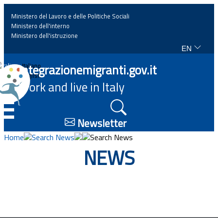
Ministero del Lavoro e delle Politiche Sociali
Ministero dell'interno
Ministero dell'istruzione
EN
Home
Integrazionemigranti.gov.it
Italiano
English
Work and live in Italy
News
☰
Highlights
Newsletter
Home
Search News
Search News
Events
NEWS
Regulations and law
Projects