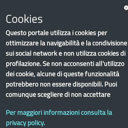
Documents
Cookies
Questo portale utilizza i cookies per
ottimizzare la navigabilità e la condivisione
sui social network e non utilizza cookies di
profilazione. Se non acconsenti all'utilizzo
dei cookie, alcune di queste funzionalità
‹
›
×
potrebbero non essere disponibili. Puoi
comunque scegliere di non accettare
Dichiarazione di accessibilità
Site map
Legal & Privacy
Contacts
Old
website
Per maggiori informazioni consulta la
privacy policy.