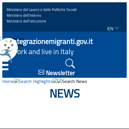
Ministero del Lavoro e delle Politiche Sociali
Ministero dell'interno
Ministero dell'istruzione
EN
Home
Integrazionemigranti.gov.it
Italiano
English
Work and live in Italy
News
☰
Highlights
Newsletter
Home
Search Highlights
Search News
Events
NEWS
Regulations and law
Projects