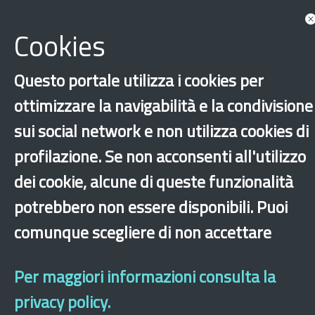
Documents
Cookies
Questo portale utilizza i cookies per
ottimizzare la navigabilità e la condivisione
sui social network e non utilizza cookies di
profilazione. Se non acconsenti all'utilizzo
dei cookie, alcune di queste funzionalità
‹
›
×
potrebbero non essere disponibili. Puoi
comunque scegliere di non accettare
Dichiarazione di accessibilità
Site map
Legal & Privacy
Contacts
Old
website
Per maggiori informazioni consulta la
privacy policy.