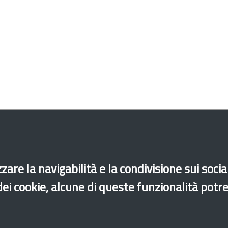
zare la navigabilità e la condivisione sui soci
di accessibilità
Site map
Legal & Privacy
Contacts
 dei cookie, alcune di queste funzionalità potr