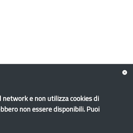
al network e non utilizza cookies di
Old website
ebbero non essere disponibili. Puoi