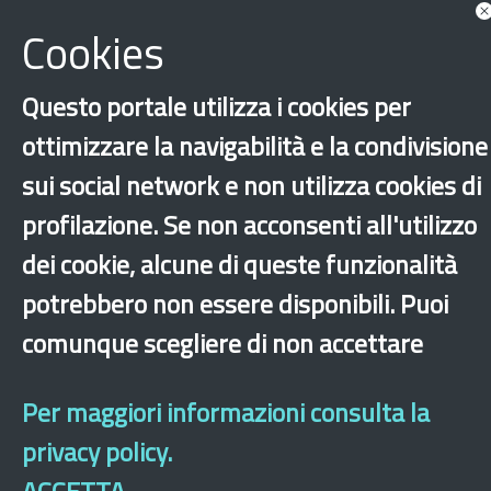
Competences’
Cookies
Questo portale utilizza i cookies per
ottimizzare la navigabilità e la condivisione
sui social network e non utilizza cookies di
profilazione. Se non acconsenti all'utilizzo
dei cookie, alcune di queste funzionalità
potrebbero non essere disponibili. Puoi
‹
›
×
comunque scegliere di non accettare
Per maggiori informazioni consulta la
Dichiarazione di accessibilità
Site map
Legal & Privacy
Contacts
Old
website
privacy policy.