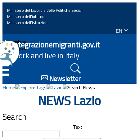
Ministero del Lavoro e delle Politiche Sociali
Ministero dell'interno
Ministero dell'istruzione
EN
Home
Integrazionemigranti.gov.it
Italiano
English
Work and live in Italy
News
☰
Highlights
Newsletter
Home
Explore tags
Lazio
Search News
Events
NEWS Lazio
Regulations and law
Search
Projects
Text: