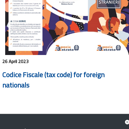
26 April 2023
Codice Fiscale (tax code) for foreign
nationals
In 15 languages, explains what CF is, what it is for,
and how to apply