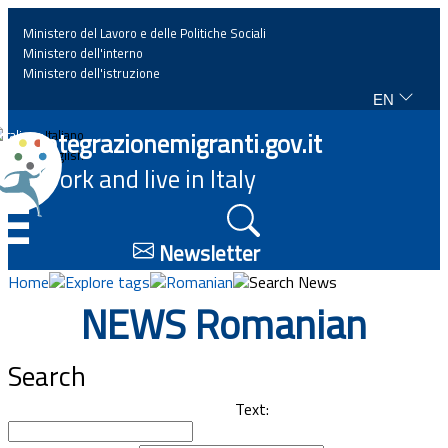
Ministero del Lavoro e delle Politiche Sociali
Ministero dell'interno
Ministero dell'istruzione
EN
Home
Integrazionemigranti.gov.it
Italiano
English
Work and live in Italy
News
☰
Highlights
Newsletter
Home
Explore tags
Romanian
Search News
Events
NEWS Romanian
Regulations and law
Search
Projects
Text: