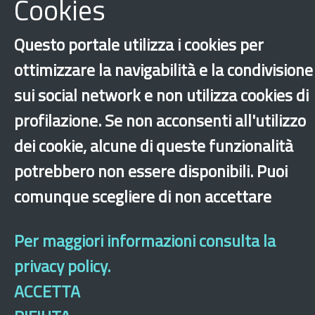
Cookies
Questo portale utilizza i cookies per
ottimizzare la navigabilità e la condivisione
sui social network e non utilizza cookies di
profilazione. Se non acconsenti all'utilizzo
dei cookie, alcune di queste funzionalità
potrebbero non essere disponibili. Puoi
‹
›
×
comunque scegliere di non accettare
Per maggiori informazioni consulta la
Dichiarazione di accessibilità
Site map
Legal & Privacy
Contacts
Old
website
privacy policy.
ACCETTA