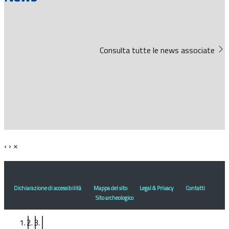
Consulta tutte le news associate
‹
›
×
Dichiarazione di accessibilità
Mappa del sito
Legal & Privacy
Contatti
Sito archeologico