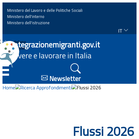
Ministero del Lavoro e delle Politiche Sociali
Ministero dell'interno
Ministero dell'istruzione
IT
Home
Integrazionemigranti.gov.it
Italiano
English
Vivere e lavorare in Italia
News
☰
Approfondimenti
Newsletter
Home
Ricerca Approfondimenti
Flussi 2026
Eventi
Normativa
Flussi 2026
Progetti