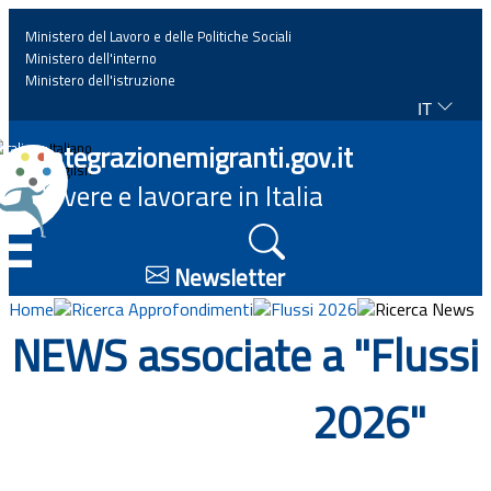
Ministero del Lavoro e delle Politiche Sociali
Ministero dell'interno
Ministero dell'istruzione
IT
Home
Integrazionemigranti.gov.it
Italiano
English
Vivere e lavorare in Italia
News
☰
Approfondimenti
Newsletter
Home
Ricerca Approfondimenti
Flussi 2026
Ricerca News
Eventi
NEWS associate a "Flussi
Normativa
2026"
Progetti