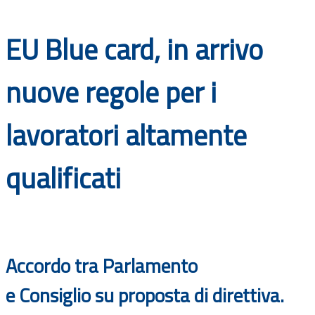
Documenti
EU Blue card, in arrivo
Bandi
nuove regole per i
Guide
lavoratori altamente
qualificati
Accordo tra Parlamento
e
C
onsiglio
su
proposta
di
direttiva.