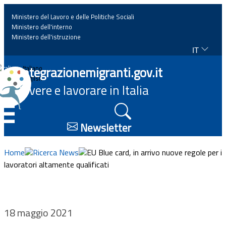
Ministero del Lavoro e delle Politiche Sociali
Ministero dell'interno
Ministero dell'istruzione
IT
Home
Integrazionemigranti.gov.it
Italiano
English
Vivere e lavorare in Italia
News
☰
Approfondimenti
Newsletter
Eventi
Home
Ricerca News
EU Blue card, in arrivo nuove regole per i
lavoratori altamente qualificati
Normativa
Progetti
18 maggio 2021