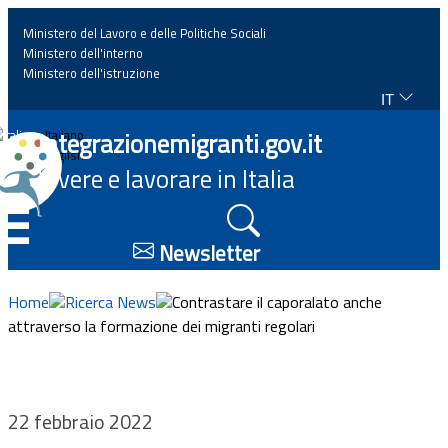
Ministero del Lavoro e delle Politiche Sociali
Ministero dell'interno
Ministero dell'istruzione
IT
Home
Integrazionemigranti.gov.it
Italiano
English
Vivere e lavorare in Italia
News
☰
Approfondimenti
Newsletter
Eventi
Home
Ricerca News
Contrastare il caporalato anche
attraverso la formazione dei migranti regolari
Normativa
Progetti
22 febbraio 2022