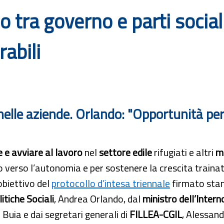
do tra governo e parti social
abili
 nelle aziende. Orlando: "Opportunità per 
 e avviare al lavoro
nel
settore edile
rifugiati e altri
mi
 verso l’autonomia e per sostenere la crescita train
obiettivo del
protocollo d’intesa triennale
firmato sta
litiche Sociali
, Andrea Orlando, dal
ministro dell’Intern
 Buia e dai segretari generali di
FILLEA-CGIL
, Alessan