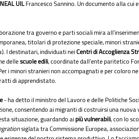
NEAL UIL
Francesco Sannino. Un documento alla cui 
borazione tra governo e parti sociali mira all’inserime
emporanea, titolari di protezione speciale, minori stran
 I destinatari, individuati nei
Centri di Accoglienza St
ne delle
scuole edili
, coordinate dall’ente paritetico F
Per i minori stranieri non accompagnati e per coloro n
ratti di apprendistato.
se
- ha detto il ministro del Lavoro e delle Politiche Soci
one, consentendo ai migranti di costruirsi una nuova vit
esta situazione, guardando ai
più vulnerabili
, con lo sc
egration
siglata tra Commissione Europea, associazioni 
le esigenze del nostro sistema produttivo. Lo facciamo