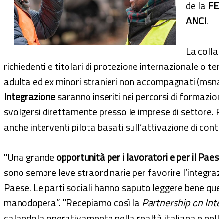
della
FE
ANCI
.
La colla
richiedenti e titolari di protezione internazionale o t
adulta ed ex minori stranieri non accompagnati (msna).
Integrazione
saranno inseriti nei percorsi di formazio
svolgersi direttamente presso le imprese di settore. 
anche interventi pilota basati sull’attivazione di cont
"Una grande
opportunità per i lavoratori e per il Pae
sono sempre leve straordinarie per favorire l’integrazi
Paese. Le parti sociali hanno saputo leggere bene qu
manodopera”. "Recepiamo così la
Partnership on Int
calandola operativamente nella realtà italiana e nel