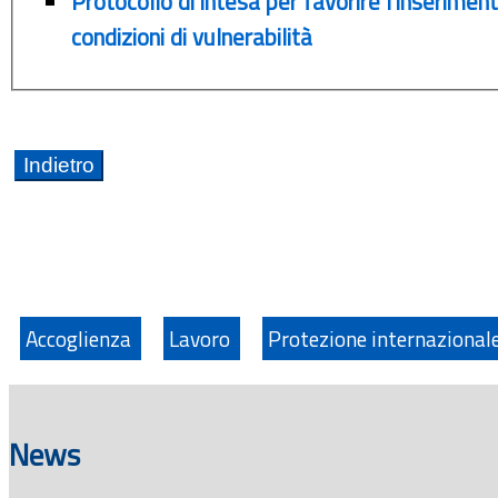
Protocollo di intesa per favorire l’inserimento
condizioni di vulnerabilità
Accoglienza
Lavoro
Protezione internazional
News