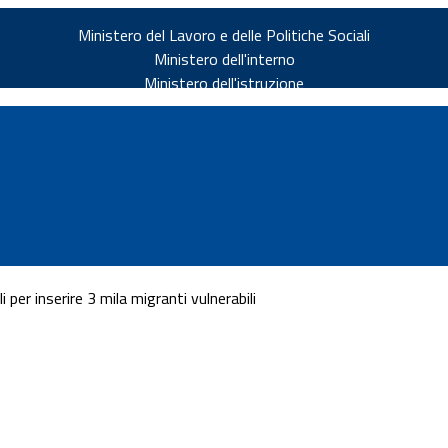
Ministero del Lavoro e delle Politiche Sociali
Ministero dell'interno
Ministero dell'istruzione
i per inserire 3 mila migranti vulnerabili
v.it
ia