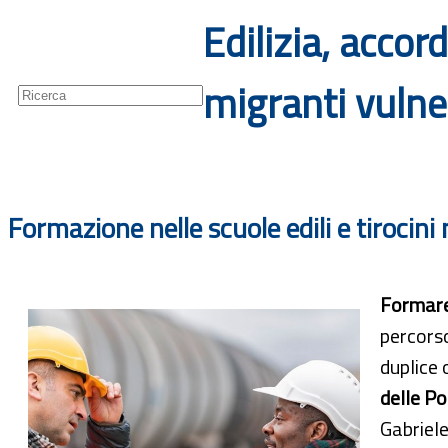
Edilizia, accor
Guide
Newsletter
migranti vulner
Formazione nelle scuole edili e tirocini
Formare
percorso
duplice 
delle Po
Gabriele