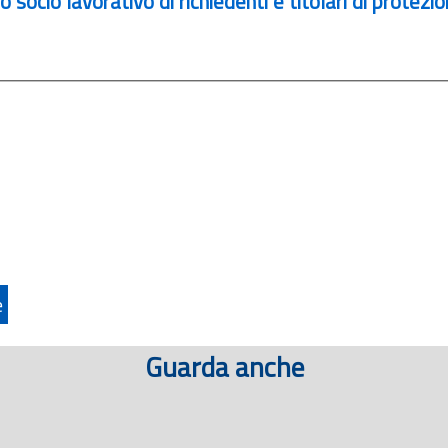
 socio lavorativo di richiedenti e titolari di protezion
e
Guarda anche