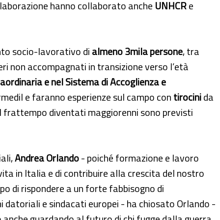
elaborazione hanno collaborato anche
UNHCR
e
nto socio-lavorativo di
almeno 3mila persone
, tra
ieri non accompagnati in transizione verso l’età
raordinaria e nel Sistema di Accoglienza e
ormedil e faranno esperienze sul campo con
tirocini
da
el frattempo diventati maggiorenni sono previsti
ali,
Andrea Orlando
- poiché formazione e lavoro
a in Italia e di contribuire alla crescita del nostro
opo di rispondere a un forte fabbisogno di
datoriali e sindacati europei - ha chiosato Orlando -
 anche guardando al futuro di chi fugge dalla guerra