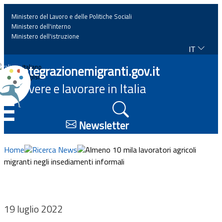
Ministero del Lavoro e delle Politiche Sociali
Ministero dell'interno
Ministero dell'istruzione
IT
Home
Integrazionemigranti.gov.it
Italiano
English
Vivere e lavorare in Italia
News
☰
Approfondimenti
Newsletter
Eventi
Home
Ricerca News
Almeno 10 mila lavoratori agricoli
migranti negli insediamenti informali
Normativa
Progetti
19 luglio 2022