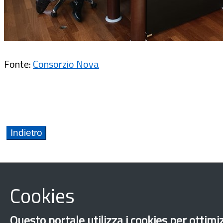
Fonte:
Consorzio Nova
Cookies
Basilicata
Bandi e opportunità
Caporalato
Questo portale utilizza i cookies per ottimiz