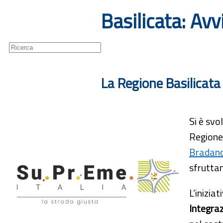
Basilicata: Avv
Guide
Newsletter
La Regione Basilicata 
Si è svo
Regione 
Bradan
sfruttam
L’inizia
Integra