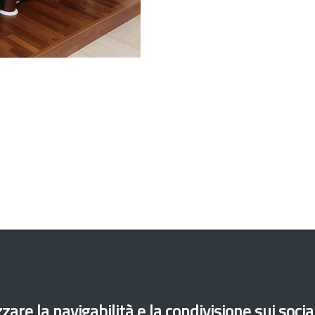
Casa
Diritti fondamentali
Fondo Asilo Migrazi
zare la navigabilità e la condivisione sui soci