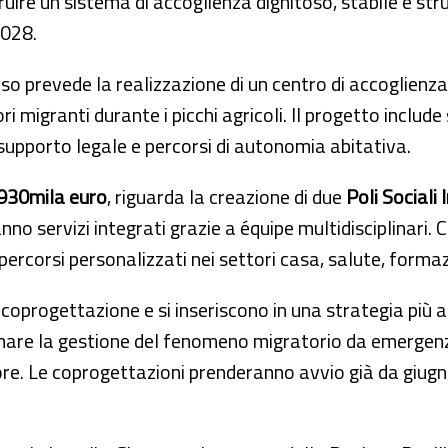
ruire un sistema di accoglienza dignitoso, stabile e st
2028.
viso prevede la realizzazione di un centro di accoglienz
i migranti durante i picchi agricoli. Il progetto include
 supporto legale e percorsi di autonomia abitativa.
930mila euro
, riguarda la creazione di due
Poli Sociali 
nno servizi integrati grazie a équipe multidisciplinari. 
percorsi personalizzati nei settori casa, salute, forma
 coprogettazione e si inseriscono in una strategia più 
rmare la gestione del fenomeno migratorio da emergenz
ore. Le coprogettazioni prenderanno avvio già da giugno,