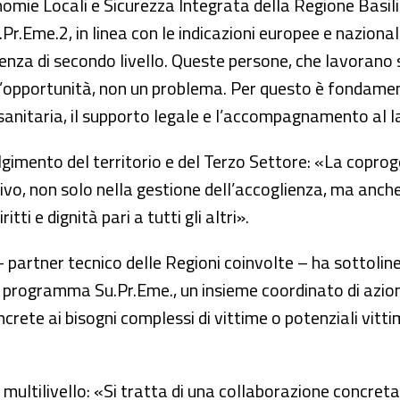
tonomie Locali e Sicurezza Integrata della Regione Basi
.Eme.2, in linea con le indicazioni europee e nazional
lienza di secondo livello. Queste persone, che lavora
n’opportunità, non un problema. Per questo è fondamen
a sanitaria, il supporto legale e l’accompagnamento al 
lgimento del territorio e del Terzo Settore: «La coprog
vo, non solo nella gestione dell’accoglienza, ma anche
ti e dignità pari a tutti gli altri».
 partner tecnico delle Regioni coinvolte – ha sottoline
 programma Su.Pr.Eme., un insieme coordinato di azioni
crete ai bisogni complessi di vittime o potenziali vitti
ultilivello: «Si tratta di una collaborazione concreta t