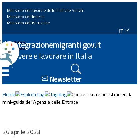
Ministero del Lavoro e delle Politiche Sociali
Ministero dell'interno
Ministero dell'istruzione
IT
Home
Integrazionemigranti.gov.it
Italiano
English
Vivere e lavorare in Italia
News
☰
Approfondimenti
Newsletter
Eventi
Home
Esplora tag
Tagalog
Codice fiscale per stranieri, la
mini-guida dell'Agenzia delle Entrate
Normativa
Progetti
26 aprile 2023