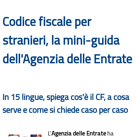
Documenti
Codice fiscale per
Bandi
stranieri, la mini-guida
Guide
dell'Agenzia delle Entrate
In 15 lingue, spiega cos'è il CF, a cosa
serve e come si chiede caso per caso
L'
Agenzia delle Entrate
ha