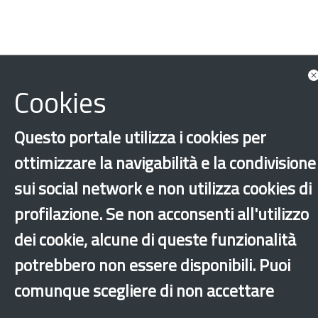
Integrazione
Albanese
Arabo
Cookies
Bengalese
Cinese
Francese
Hindi
Inglese
Italiano
Rumeno
Russo
Questo portale utilizza i cookies per
ottimizzare la navigabilità e la condivisione
Spagnolo
Tagalog
Tedesco
Ucraino
sui social network e non utilizza cookies di
Urdu
profilazione. Se non acconsenti all'utilizzo
‹
›
×
dei cookie, alcune di queste funzionalità
potrebbero non essere disponibili. Puoi
comunque scegliere di non accettare
Dichiarazione di accessibilità
Mappa del sito
Legal & Privacy
Contatti
Sito archeologico